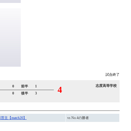
試合終了
志度高等学校
0 前半 1
4
0 後半 3
営主【match20】
vs No.4の勝者