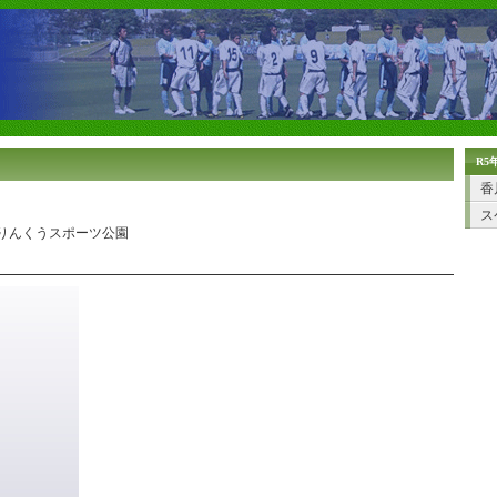
R5
香
ス
松市立りんくうスポーツ公園