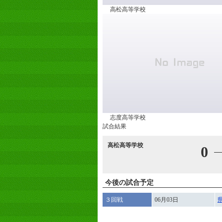
高松高等学校
志度高等学校
試合結果
高松高等学校
0
今後の試合予定
３回戦
06月03日
県