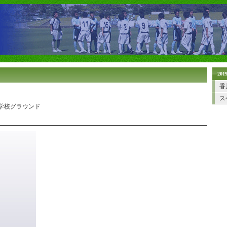
20
香
ス
高等学校グラウンド