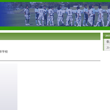
20
香
ス
高等学校